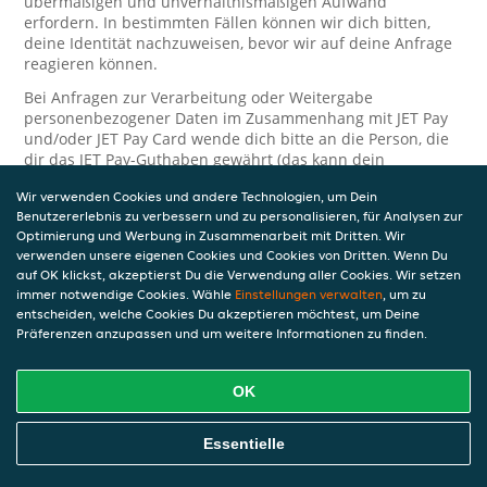
übermäßigen und unverhältnismäßigen Aufwand
erfordern. In bestimmten Fällen können wir dich bitten,
deine Identität nachzuweisen, bevor wir auf deine Anfrage
reagieren können.
Bei Anfragen zur Verarbeitung oder Weitergabe
personenbezogener Daten im Zusammenhang mit JET Pay
und/oder JET Pay Card wende dich bitte an die Person, die
dir das JET Pay-Guthaben gewährt (das kann dein
Arbeitgeber, Geschäftspartner usw. sein). Dies ist
Wir verwenden Cookies und andere Technologien, um Dein
erforderlich, da JET und die Person, die dir das Guthaben
Benutzererlebnis zu verbessern und zu personalisieren, für Analysen zur
gewährt, eine separate Verantwortung für die Verarbeitung
Optimierung und Werbung in Zusammenarbeit mit Dritten. Wir
und den Schutz deiner personenbezogenen Daten haben.
verwenden unsere eigenen Cookies und Cookies von Dritten. Wenn Du
Solltest du weitere Fragen oder Beschwerden in Bezug auf
auf OK klickst, akzeptierst Du die Verwendung aller Cookies. Wir setzen
immer notwendige Cookies. Wähle
die Verarbeitung deiner personenbezogenen Daten haben,
Einstellungen verwalten
, um zu
entscheiden, welche Cookies Du akzeptieren möchtest, um Deine
kontaktieren wir dich gerne. Wir würden uns auch über
Präferenzen anzupassen und um weitere Informationen zu finden.
Tipps oder Vorschläge zur Verbesserung unserer Erklärung
freuen.
OK
Sicherheit
JET nimmt den Schutz personenbezogener Daten sehr ernst
Essentielle
und daher ergreifen wir angemessene Maßnahmen, um
deine personenbezogenen Daten vor Missbrauch, Verlust,