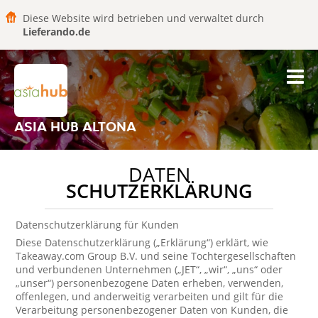
Diese Website wird betrieben und verwaltet durch
Lieferando.de
ASIA HUB ALTONA
DATEN
SCHUTZERKLÄRUNG
Datenschutzerklärung für Kunden
Diese Datenschutzerklärung („Erklärung“) erklärt, wie
Takeaway.com Group B.V. und seine Tochtergesellschaften
und verbundenen Unternehmen („JET“, „wir“, „uns“ oder
„unser“) personenbezogene Daten erheben, verwenden,
offenlegen, und anderweitig verarbeiten und gilt für die
Verarbeitung personenbezogener Daten von Kunden, die